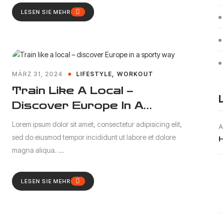
LESEN SIE MEHR
MÄRZ 31, 2024
LIFESTYLE
WORKOUT
Train Like A Local –
Discover Europe In A
Sporty Way
Lorem ipsum dolor sit amet, consectetur adipisicing elit,
A
sed do eiusmod tempor incididunt ut labore et dolore
magna aliqua. ...
LESEN SIE MEHR