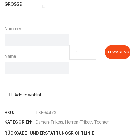
GRÖSSE
Nummer
1.
IN DEN WARENKO
FC
Name
Union
Berlin
24/25
Auswärtsshorts
Schwarz
Add to wishlist
Menge
SKU:
TKB64473
KATEGORIEN:
Damen-Trikots
,
Herren-Trikotr
,
Tochter
RÜCKGABE- UND ERSTATTUNGSRICHTLINIE