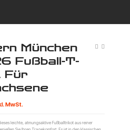
rn München
6 Fußball-T-
t Für
achsene
kl. MwSt.
ieses leichte, atmungsaktive Fußballtrikot aus reiner
ießen Sie Ihren Tragekomfort. Es ist in den klassischen