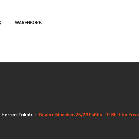
Q
WARENKORB
Herren-Trikotr
Bayern München 25/26 Fußball-T-Shirt für Erw