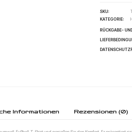
SKU:
KATEGORIE:
RÜCKGABE- UN
LIEFERBEDINGU
DATENSCHUTZRI
che Informationen
Rezensionen (0)
Baumwoll-Fußball-T-Shirt und genießen Sie den Komfort. Es präsentiert si