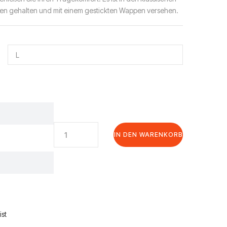
en gehalten und mit einem gestickten Wappen versehen.
Bayern
IN DEN WARENKORB
München
25/26
Fußball-
T-
Shirt
für
Erwachsene
ist
Menge