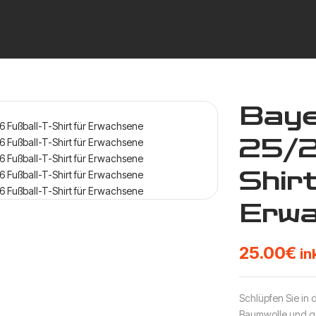
Baye
25/2
Shir
Erw
25.00
€
in
Schlüpfen Sie in d
Baumwolle und gen