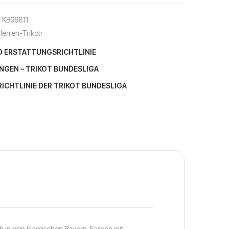
TKB96811
Herren-Trikotr
D ERSTATTUNGSRICHTLINIE
NGEN – TRIKOT BUNDESLIGA
CHTLINIE DER TRIKOT BUNDESLIGA
ch in den klassischen Bayern-Farben mit